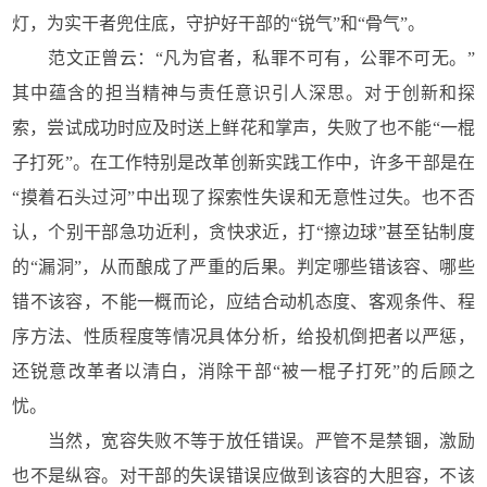
灯，为实干者兜住底，守护好干部的“锐气”和“骨气”。
范文正曾云：“凡为官者，私罪不可有，公罪不可无。”
其中蕴含的担当精神与责任意识引人深思。对于创新和探
索，尝试成功时应及时送上鲜花和掌声，失败了也不能“一棍
子打死”。在工作特别是改革创新实践工作中，许多干部是在
“摸着石头过河”中出现了探索性失误和无意性过失。也不否
认，个别干部急功近利，贪快求近，打“擦边球”甚至钻制度
的“漏洞”，从而酿成了严重的后果。判定哪些错该容、哪些
错不该容，不能一概而论，应结合动机态度、客观条件、程
序方法、性质程度等情况具体分析，给投机倒把者以严惩，
还锐意改革者以清白，消除干部“被一棍子打死”的后顾之
忧。
当然，宽容失败不等于放任错误。严管不是禁锢，激励
也不是纵容。对干部的失误错误应做到该容的大胆容，不该