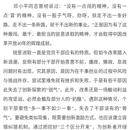
邓小平同志曾经说过：“没有一点闯的精神，没有一
点‘冒’的精神，没有一股子气呀、劲呀，就走不出一条好
路，走不出一条新路，就干不出新的事业。”正是因为有了这
种敢闯、敢干、敢担当的锐意进取的精神，才会取得中国改
革开放40年的辉煌成就。
锐意进取一直是党员干部应有的特质。但如今改革踏入
新浪潮，反倒有部分干部开始畏葸不前，庸政、懒政、怠政
问题时有出现。究其原因，是因为在干事创业的过程中风险
与挑战并存，尝试里难免就有挫折和失败，于是有些干部因
此失去了创新探索的“锐气”。此外，改革还是一场触动利益
的攻坚战，必然会触及部分人的“奶酪”，遇到这种情况，个
别干部索性“多一事不如少一事”，失去了干部该有的“骨
气”。要避免类似现象，既需要创新激励方式，也应该建立容
错纠错机制。通过把控好“三个区分开来”，为创新者开绿