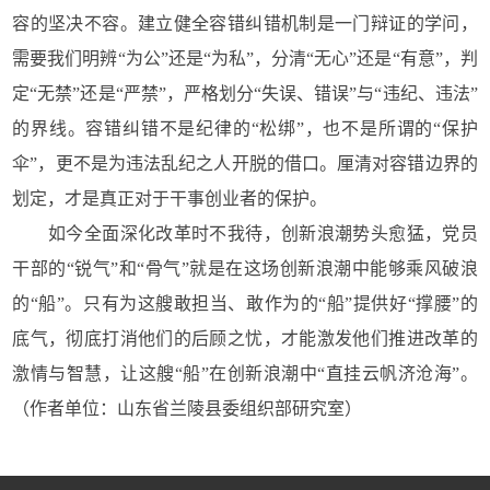
容的坚决不容。建立健全容错纠错机制是一门辩证的学问，
需要我们明辨“为公”还是“为私”，分清“无心”还是“有意”，判
定“无禁”还是“严禁”，严格划分“失误、错误”与“违纪、违法”
的界线。容错纠错不是纪律的“松绑”，也不是所谓的“保护
伞”，更不是为违法乱纪之人开脱的借口。厘清对容错边界的
划定，才是真正对于干事创业者的保护。
如今全面深化改革时不我待，创新浪潮势头愈猛，党员
干部的“锐气”和“骨气”就是在这场创新浪潮中能够乘风破浪
的“船”。只有为这艘敢担当、敢作为的“船”提供好“撑腰”的
底气，彻底打消他们的后顾之忧，才能激发他们推进改革的
激情与智慧，让这艘“船”在创新浪潮中“直挂云帆济沧海”。
（作者单位：山东省兰陵县委组织部研究室）